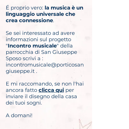
É proprio vero:
la musica è un
linguaggio universale che
crea connessione
.
Se sei interessato ad avere
informazioni sul progetto
"
Incontro musicale
" della
parrocchia di San Giuseppe
Sposo scrivi a :
incontromusicale@porticosan
giuseppe.it
.
E mi raccomando, se non l'hai
ancora fatto
clicca qui
per
inviare il disegno della casa
dei tuoi sogni.​
A domani!