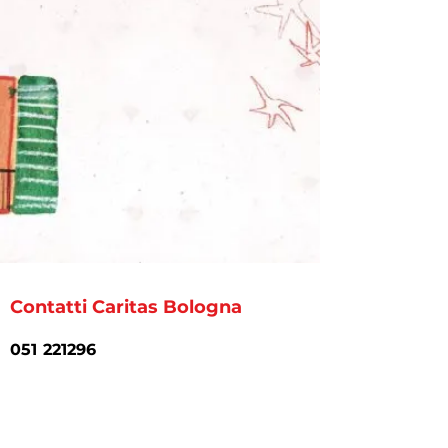
Contatti Caritas Bologna
051 221296
caritasbo.segr@chiesadibologna.it
Piazzetta Prendiparte 4, 40126