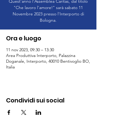
Quest’anno l'Assemblea Caritas, dal titolo
"Che lavoro l'amore!" sarà sabato 11
Novembre 2023 presso l'Interporto di
Bologna.
Ora e luogo
11 nov 2023, 09:30 – 13:30
Area Produttiva Interporto, Palazzina
Doganale, Interporto, 40010 Bentivoglio BO,
Italia
Condividi sui social