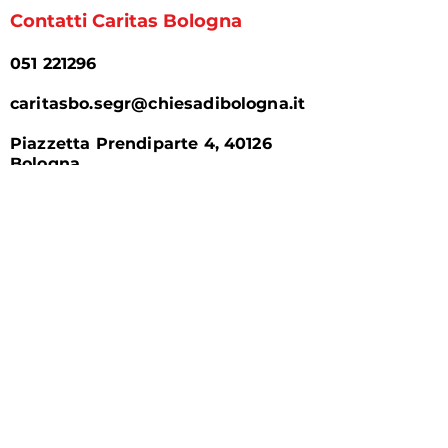
Contatti Caritas Bologna
051 221296
caritasbo.segr@chiesadibologna.it
Piazzetta Prendiparte 4, 40126
Bologna
Tutti i modi per sostenere
Caritas
Tramite
bonifico bancario
intestato a
Fondazione San Petronio ETS
IBAN:
IT72K05387024000000034
66099