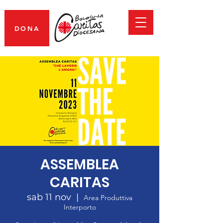
DONA
ASSEMBLEA
CARITAS
sab 11 nov
  |  
Area Produttiva
Interporto