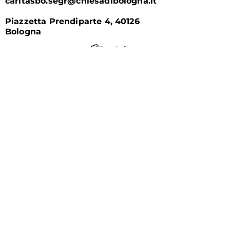
caritasbo.segr@chiesadibologna.it
Piazzetta Prendiparte 4, 40126
Bologna
Tutti i modi per sostenere
Caritas
Tramite
bonifico bancario
intestato a
Fondazione San Petronio ETS
IBAN:
IT72K05387024000000034
66099
C.F.
02400901209
Oppure seguendo la
procedura
online