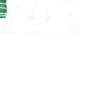
Contatti Caritas Bologna
051 221296
caritasbo.segr@chiesadibologna.it
Piazzetta Prendiparte 4, 40126
Bologna