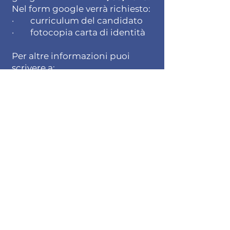
Nel form google verrà richiesto:
· curriculum del candidato
· fotocopia carta di identità
Per altre informazioni puoi
scrivere a:
untempopervoi@gmail.com
oppure contattare
telefonicamente:
– Ufficio di Pastorale
Giovanile
3517550809
– Ufficio di Caritas
Diocesana
3343576598
L'ISCRIZIONE AL PROGETTO
"UN TEMPO PER VOI"
2025/2026 È CHIUSA.