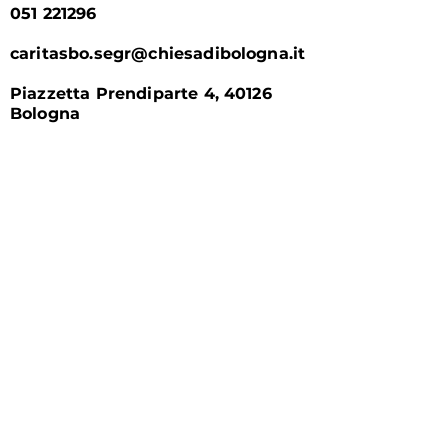
051 221296
caritasbo.segr@chiesadibologna.it
Piazzetta Prendiparte 4, 40126
Bologna
Tutti i modi per sostenere
Caritas
Tramite
bonifico bancario
intestato a
Fondazione San Petronio ETS
IBAN:
IT72K05387024000000034
66099
C.F.
02400901209