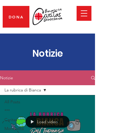
DONA
Notizie
Notizie
La rubrica di Bianca
All Posts
***
Caritas
Load video
Mondialità