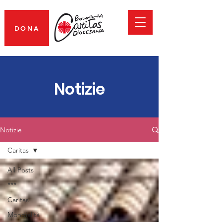
DONA
Notizie
Notizie
Caritas
All Posts
***
Caritas
Mondialità