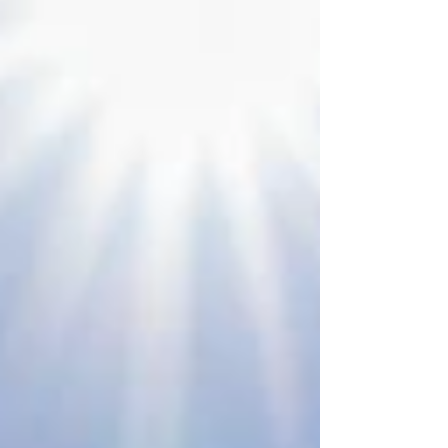
confronto reciproco, centrato sulla
condivisione di esperienze, bisogni e
prospettive future . La giornata si è aperta
con un incontro in Curi