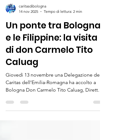
caritasdibologna
14 nov 2025
Tempo di lettura: 2 min
Un ponte tra Bologna
e le Filippine: la visita
di don Carmelo Tito
Caluag
Giovedì 13 novembre una Delegazione delle
Caritas dell’Emilia-Romagna ha accolto a
Bologna Don Carmelo Tito Caluag, Direttore
della Caritas Filippine , in occasione di una
visita ufficiale finalizzata al dialogo e al
rafforzamento dei rapporti con la nostra
delegazione regionale. L’incontro ha
rappresentato un momento significativo di