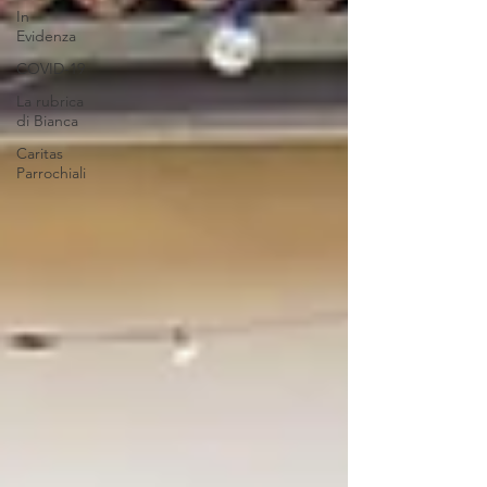
In
Evidenza
COVID-19
La rubrica
di Bianca
Caritas
Parrochiali