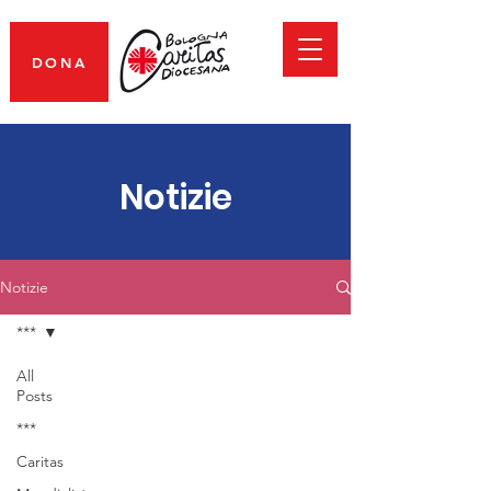
DONA
Notizie
Notizie
***
All
Posts
***
Caritas