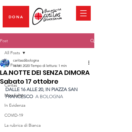
DONA
Post
All Posts
caritasdibologna
All Posts
16 ott 2020
Tempo di lettura: 1 min
LA NOTTE DEI SENZA DIMORA
***
Sabato 17 ottobre
Caritas
DALLE 16 ALLE 20, IN PIAZZA SAN 
Mondialità
FRANCESCO
  A BOLOGNA
In Evidenza
COVID-19
La rubrica di Bianca