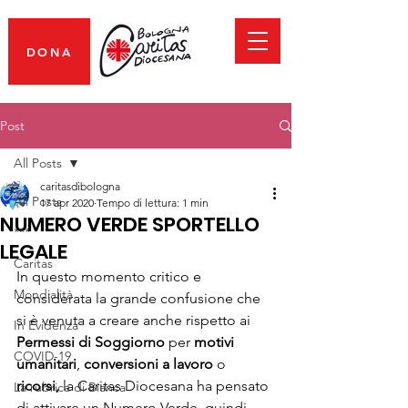
DONA
Post
All Posts
caritasdibologna
All Posts
17 apr 2020
Tempo di lettura: 1 min
NUMERO VERDE SPORTELLO
***
LEGALE
Caritas
In questo momento critico e 
Mondialità
considerata la grande confusione che 
si è venuta a creare anche rispetto ai 
In Evidenza
Permessi di Soggiorno
 per
 motivi 
COVID-19
umanitari
, 
conversioni a lavoro
 o 
ricorsi,
 la Caritas Diocesana ha pensato 
La rubrica di Bianca
di attivare un Numero Verde, quindi 