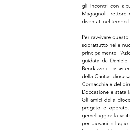
gli incontri con al
Magagnoli, rettore 
diventati nel tempo 
Per ravvivare quest
soprattutto nelle nu
principalmente l’Azi
guidata da Daniele 
Bendazzoli - assiste
della Caritas dioces
Cornacchia e del dir
L’occasione è stata 
Gli amici della dioc
pregato e operato.
gemellaggio: la visi
per giovani in lugli