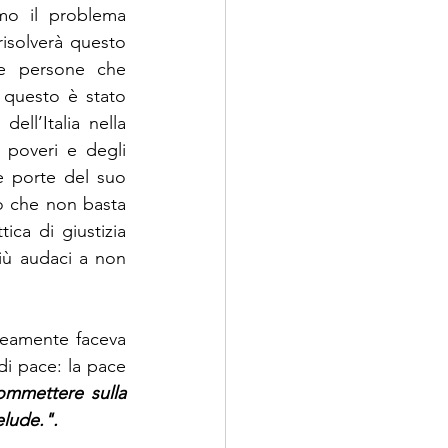
mo il problema 
risolverà questo 
e persone che 
questo è stato 
ell’Italia nella 
poveri e degli 
 porte del suo 
o che non basta 
ica di giustizia 
iù audaci a non 
neamente faceva 
di pace: la pace 
mmettere sulla 
elude.".