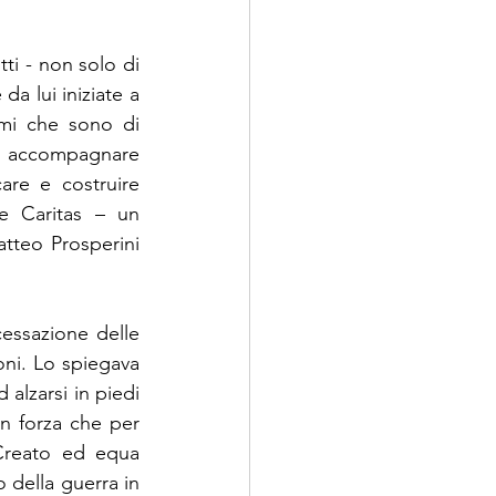
ti - non solo di 
a lui iniziate a 
mi che sono di 
ci accompagnare 
are e costruire 
 Caritas – un 
tteo Prosperini 
essazione delle 
ni. Lo spiegava 
alzarsi in piedi 
on forza che per 
Creato ed equa 
 della guerra in 