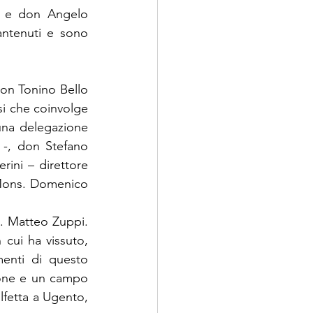
o e don Angelo 
ntenuti e sono 
n Tonino Bello 
i che coinvolge 
 una delegazione 
-, don Stefano 
ini – direttore 
 Mons. Domenico 
. Matteo Zuppi. 
cui ha vissuto, 
nti di questo 
ione e un campo 
fetta a Ugento, 