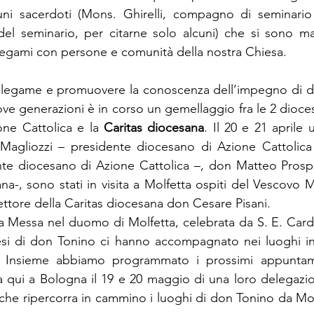
cuni sacerdoti (Mons. Ghirelli, compagno di seminari
del seminario, per citarne solo alcuni) che si sono ma
legami con persone e comunità della nostra Chiesa.
o legame e promuovere la conoscenza dell’impegno di do
ove generazioni è in corso un gemellaggio fra le 2 dioces
one Cattolica e la 
Caritas diocesana
. Il 20 e 21 aprile
Magliozzi – presidente diocesano di Azione Cattolica 
nte diocesano di Azione Cattolica –, don Matteo Prosper
ana-, sono stati in visita a Molfetta ospiti del Vescovo
ettore della Caritas diocesana don Cesare Pisani.
la Messa nel duomo di Molfetta, celebrata da S. E. Card
esi di don Tonino ci hanno accompagnato nei luoghi in 
 Insieme abbiamo programmato i prossimi appuntame
ta qui a Bologna il 19 e 20 maggio di una loro delegaz
o che ripercorra in cammino i luoghi di don Tonino da Mol