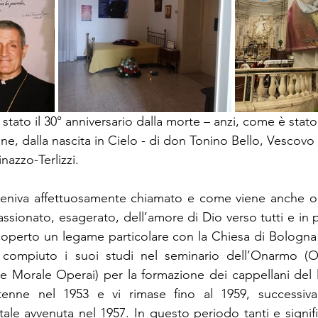
 stato il 30° anniversario dalla morte – anzi, come è stato
ne, dalla nascita in Cielo - di don Tonino Bello, Vescovo 
nazzo-Terlizzi.
niva affettuosamente chiamato e come viene anche ogg
sionato, esagerato, dell’amore di Dio verso tutti e in p
coperto un legame particolare con la Chiesa di Bologna
compiuto i suoi studi nel seminario dell’Onarmo (O
 e Morale Operai)
per la formazione dei cappellani del l
tenne nel 1953 e vi rimase fino al 1959, successiva
le avvenuta nel 1957. In questo periodo tanti e signific