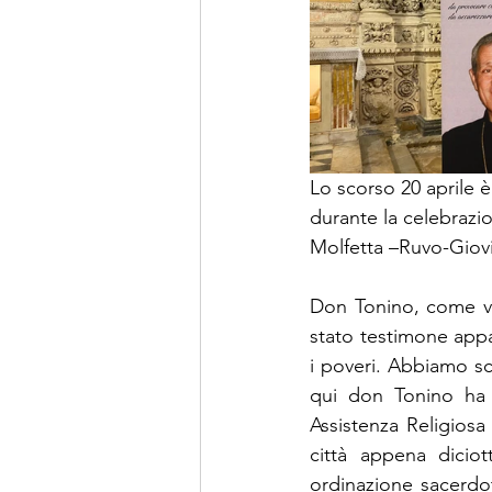
Lo scorso 20 aprile è
durante la celebrazio
Molfetta –Ruvo-Giovi
Don Tonino, come ve
stato testimone appas
i poveri. Abbiamo s
qui don Tonino ha 
Assistenza Religiosa
città appena diciot
ordinazione sacerdota