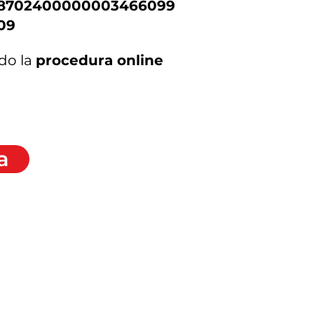
38702400000003466099
09
do la
procedura online
a