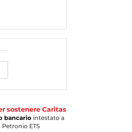
na Pasqua
er sostenere Caritas
o bancario
intestato a
 Petronio ETS