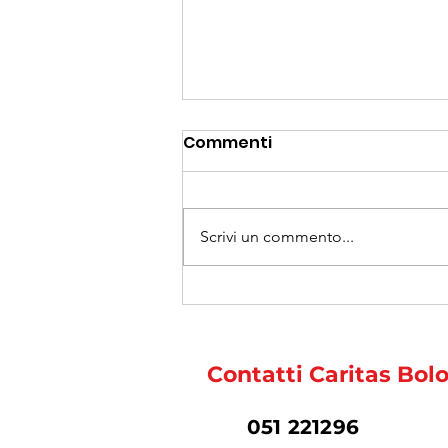
Commenti
Scrivi un commento...
Un ponte tra Bologna e le
Filippine: la visita di don
Carmelo Tito Caluag
Contatti Caritas Bol
051 221296