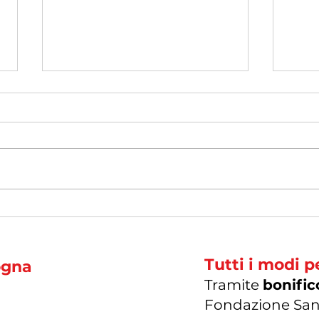
Buo
Ciao Valentina
Tutti i modi p
ogna
Tramite
bonific
Fondazione San