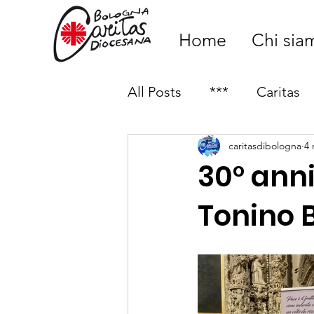
Home
Chi sia
All Posts
***
Caritas
caritasdibologna
4
Caritas Parrochiali
30° anni
Tonino B