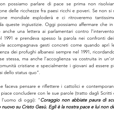
non possiamo parlare di pace se prima non risolvia
ione delle ricchezze fra paesi ricchi e poveri. Se non si 
ione mondiale esploderà e ci ritroveremo tantissim
a queste ingiustizie. Oggi possiamo affermare che in 
 anche una lettera ai parlamentari contro l’intervento d
l 1991 e prendeva spesso la parola nei confronti dei 
role accompagnava gesti concreti come quando aprì le
ienza dei profughi albanesi sempre nel 1991, ricordand
se stessa, ma anche l’accoglienza va costruita in un’ott
 comunità cristiane e specialmente i giovani ad essere p
i dello status quo”.
e faceva pensare e riflettere i cattolici e contempora
i piace concludere con le sue parole (tratto dagli Scritti 
l’uomo di oggi): “
Coraggio non abbiate paura di sco
 nuovo su Cristo Gesù. Egli è la nostra pace e lui non d