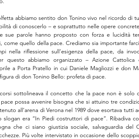
o.
lfetta abbiamo sentito don Tonino vivo nel ricordo di tut
bilità di conoscerlo – e soprattutto nelle opere concrete d
Le sue parole hanno proposto con forza e lucidità te
i, come quello della pace. Crediamo sia importante far
pi nella riflessione sull’esigenza della pace, da invoc
er questo abbiamo organizzato – Azione Cattolica e
prile a Porta Pratello in cui Daniele Magliozzi e don Ma
figura di don Tonino Bello: profeta di pace.
scorsi sottolineava il concetto che la pace non è solo c
a pace possa avvenire bisogna che si attuino tre condizio
nuto all’arena di Verona nel 1989 dove esortava tutti ad 
lo slogan era “In Piedi costruttori di pace”. Ribadiva c
ogna che ci siano giustizia sociale, salvaguardia del 
icchezze. Più volte intervistato in occasione dello scoppio