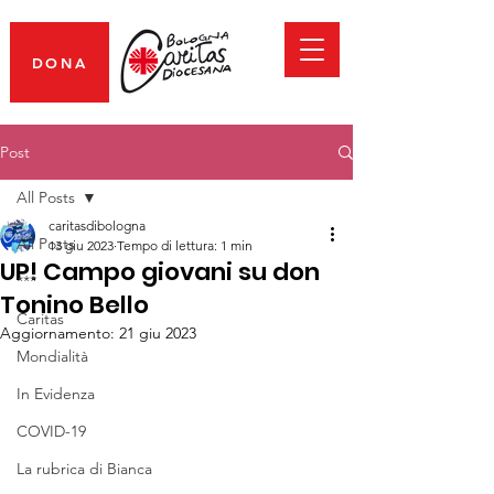
DONA
Post
All Posts
caritasdibologna
All Posts
13 giu 2023
Tempo di lettura: 1 min
UP! Campo giovani su don
***
Tonino Bello
Caritas
Aggiornamento:
21 giu 2023
Mondialità
In Evidenza
COVID-19
La rubrica di Bianca