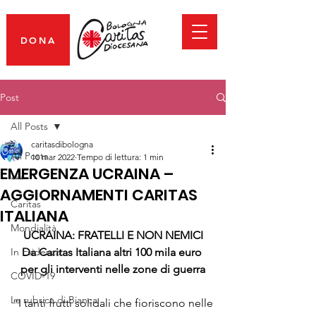
DONA
Post
All Posts
caritasdibologna
All Posts
10 mar 2022
Tempo di lettura: 1 min
EMERGENZA UCRAINA –
***
AGGIORNAMENTI CARITAS
Caritas
ITALIANA
Mondialità
UCRAINA: FRATELLI E NON NEMICI
In Evidenza
Da Caritas Italiana altri 100 mila euro 
per gli interventi nelle zone di guerra
COVID-19
La rubrica di Bianca
“I tanti frutti solidali che fioriscono nelle 