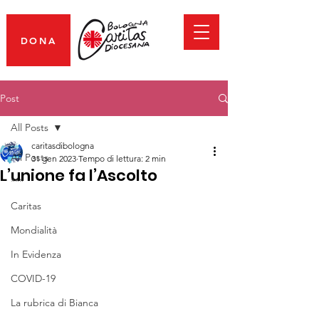
DONA
Post
All Posts
caritasdibologna
All Posts
31 gen 2023
Tempo di lettura: 2 min
L’unione fa l’Ascolto
***
Caritas
Mondialità
In Evidenza
COVID-19
La rubrica di Bianca