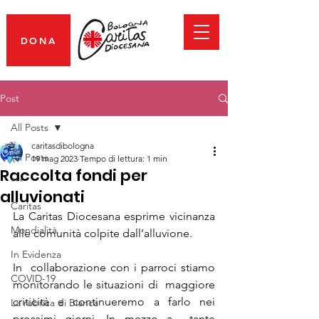
DONA
Post
All Posts
caritasdibologna
All Posts
19 mag 2023
Tempo di lettura: 1 min
Raccolta fondi per
***
alluvionati
Caritas
La Caritas Diocesana esprime vicinanza 
Mondialità
alle comunità colpite dall’alluvione. 
In Evidenza
In  collaborazione con i parroci stiamo 
COVID-19
monitorando le situazioni di  maggiore 
criticità e continueremo a farlo nei 
La rubrica di Bianca
prossimi giorni. In mezzo a  tante 