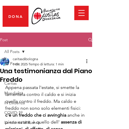
DONA
Post
All Posts
caritasdibologna
All Posts
1 dic 2025
Tempo di lettura: 1 min
Una testimonianza dal Piano
***
Freddo
Caritas
Appena passata l'estate, si smette la 
Mondialità
lamentela contro il caldo e si inizia 
quella contro il freddo. Ma caldo e 
In Evidenza
freddo non sono solo elementi fisici:
COVID-19
c'è un freddo che ci avvinghia 
anche in 
piena estate, è quello dell' 
assenza di 
La rubrica di Bianca
relazioni, di affetto, di senso
.