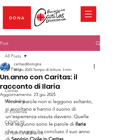
DONA
Post
All Posts
caritasdibologna
All Posts
20 giu 2025
Tempo di lettura: 3 min
Un anno con Caritas: il
***
racconto di Ilaria
Caritas
Aggiornamento:
23 giu 2025
Mondialità
Alcune parole non si leggono soltanto, 
si ascoltano e hanno il suono di 
In Evidenza
un’esperienza vissuta davvero. Quelle 
COVID-19
che seguono sono le parole di 
Ilaria
che a maggio ha concluso il suo anno 
La rubrica di Bianca
di 
Servizio Civile in Caritas
.